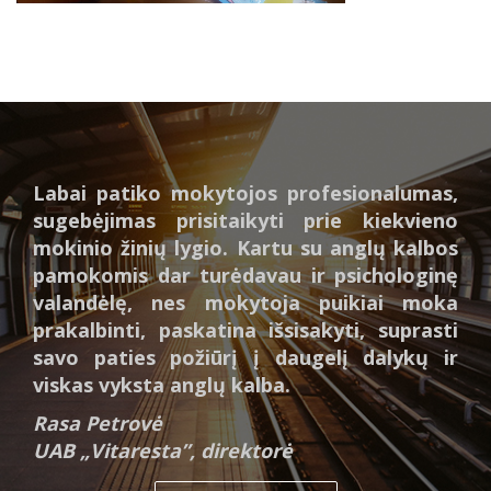
Labai patiko mokytojos profesionalumas,
sugebėjimas prisitaikyti prie kiekvieno
mokinio žinių lygio. Kartu su anglų kalbos
pamokomis dar turėdavau ir psichologinę
valandėlę, nes mokytoja puikiai moka
prakalbinti, paskatina išsisakyti, suprasti
savo paties požiūrį į daugelį dalykų ir
viskas vyksta anglų kalba.
Rasa Petrovė
UAB „Vitaresta”, direktorė