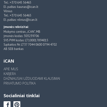
Tel.: +370 645 56465
El. paštas: kaunas@ican.lt
Vilnius
Tel.: +370 645 56465
El. paštas: vilnius@ican.lt
Įmonės rekvizitai:
Mokymo centras „iCAN”, MB
Įmonės kodas: 303239706
SVS PVM kodas: LT100017894015
Sąskaitos Nr. LT37 7044 0600 0794 4702
AB SEB bankas
iCAN
APIE MUS
KARJERA
DAŽNIAUSIAI UŽDUODAMI KLAUSIMAI
PRIVATUMO POLITIKA
Socialiniai tinklai