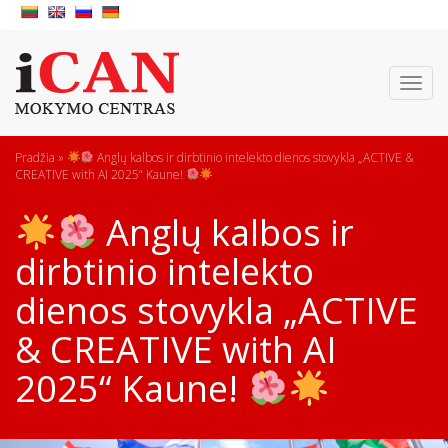
Toggl
naviga
Pradžia
»
Anglų kalbos ir dirbtinio intelekto dienos stovykla „ACTIVE &
CREATIVE with AI 2025“ Kaune!
Anglų kalbos ir
dirbtinio intelekto
dienos stovykla „ACTIVE
& CREATIVE with AI
2025“ Kaune!