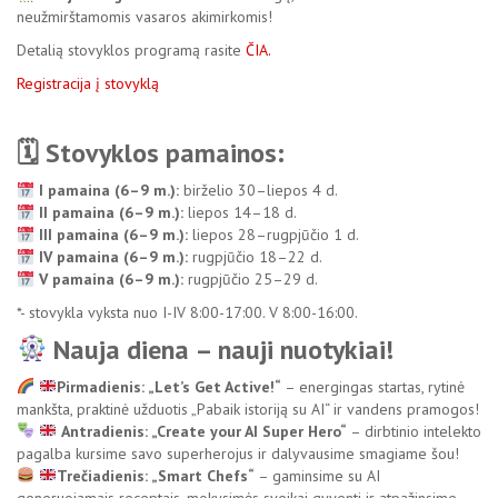
neužmirštamomis vasaros akimirkomis!
Detalią stovyklos programą rasite
ČIA.
Registracija į stovyklą
🗓 Stovyklos pamainos:
I pamaina (6–9 m.):
birželio 30–liepos 4 d.
II pamaina (6–9 m.):
liepos 14–18 d.
I
II pamaina (6–9 m.):
liepos 28–rugpjūčio 1 d.
IV pamaina (6–9 m.):
rugpjūčio 18–22 d.
V pamaina (6–9 m.):
rugpjūčio 25–29 d.
*- stovykla vyksta nuo I-IV 8:00-17:00. V 8:00-16:00.
Nauja diena – nauji nuotykiai!
Pirmadienis: „Let’s Get Active!“
– energingas startas, rytinė
mankšta, praktinė užduotis „Pabaik istoriją su AI“ ir vandens pramogos!
Antradienis: „Create your AI Super Hero“
– dirbtinio intelekto
pagalba kursime savo superherojus ir dalyvausime smagiame šou!
Trečiadienis: „Smart Chefs“
– gaminsime su AI