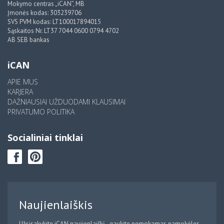
Mokymo centras „iCAN”, MB
Įmonės kodas: 303239706
SVS PVM kodas: LT100017894015
Sąskaitos Nr. LT37 7044 0600 0794 4702
AB SEB bankas
iCAN
APIE MUS
KARJERA
DAŽNIAUSIAI UŽDUODAMI KLAUSIMAI
PRIVATUMO POLITIKA
Socialiniai tinklai
Naujienlaiškis
Užsisakykite iCAN naujienlaiškį - gaukite nemokamas pamokėles,