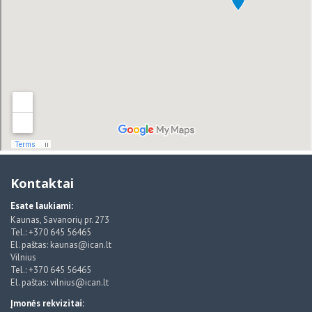
Kontaktai
Esate laukiami:
Kaunas, Savanorių pr. 273
Tel.: +370 645 56465
El. paštas: kaunas@ican.lt
Vilnius
Tel.: +370 645 56465
El. paštas: vilnius@ican.lt
Įmonės rekvizitai: