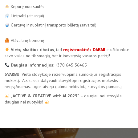
Kepurę nuo saulės
Lietpaltį (atsargai)
Gertuvę ir nuolatinį transporto bilietą (savaitei)
Atšvaitinę liemenę
Vietų skaičius ribotas
, tad
registruokitės DABAR
ir užtikrinkite
savo vaikui ne tik smagią, bet ir inovatyvią vasaros patirtį!
Daugiau informacijos
: +370 645 56465
SVARBU:
Vieta stovykloje rezervuojama sumokėjus registracijos
mokestį. Atsisakius dalyvauti stovykloje registracijos mokestis
negrąžinamas. Ligos atveju galima rinktis kitą stovyklos pamainą.
„ACTIVE & CREATIVE with AI 2025“
– daugiau nei stovykla,
daugiau nei nuotykis!