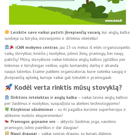
Leiskite savo vaikui patirti įkvepiančią vasarą
, kur anglų kalba
susilieja su kūryba, inovacijomis ir dirbtiniu intelektu!
iCAN mokymo centras
, jau 13-us metus iš eilės organizuojantis
vaikų stovyklas, kviečia į nuotykius, pilnus žinių, pramogų bei naujų
patirčių! Mūsų stovyklose vaikai tobulina anglų kalbos įgūdžius per
linksmas ir kūrybingas veiklas, ugdo komandinį darbą ir atranda
naujus talentus. Esame patikimi organizatoriai, kurie suteikia saugią ir
įkvepiančią aplinką, kurioje vaikai gali tobulėti ir pramogauti.
Kodėl verta rinktis mūsų stovyklą?
Dirbtinis intelektas ir anglų kalba
– vaikai lavina anglų kalbos
per žaidimus ir nuotykius, susipažįsta su ateities technologijomis!
Kūrybiniai užsiėmimai
– su AI pagalba kursime superherojus ir
atliksime mokslo eksperimentus!
Pramogos gryname ore
– aktyvūs žaidimai, joga, vandens
pramogos, lobio paieškos ir dar daugiau!
Nauji draugai
– vaikai susiras draugų, su kuriais dalinsis