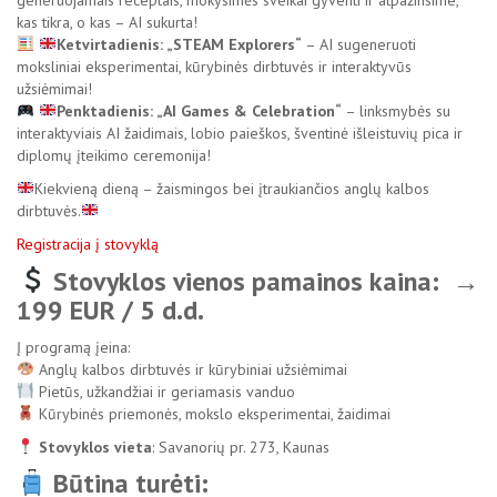
generuojamais receptais, mokysimės sveikai gyventi ir atpažinsime,
kas tikra, o kas – AI sukurta!
Ketvirtadienis: „STEAM Explorers“
– AI sugeneruoti
moksliniai eksperimentai, kūrybinės dirbtuvės ir interaktyvūs
užsiėmimai!
Penktadienis: „AI Games & Celebration“
– linksmybės su
interaktyviais AI žaidimais, lobio paieškos, šventinė išleistuvių pica ir
diplomų įteikimo ceremonija!
Kiekvieną dieną – žaismingos bei įtraukiančios anglų kalbos
dirbtuvės.
Registracija į stovyklą
Stovyklos vienos pamainos kaina: →
199 EUR / 5 d.d.
Į programą įeina:
Anglų kalbos dirbtuvės ir kūrybiniai užsiėmimai
Pietūs, užkandžiai ir geriamasis vanduo
Kūrybinės priemonės, mokslo eksperimentai, žaidimai
Stovyklos vieta
: Savanorių pr. 273, Kaunas
Būtina turėti: