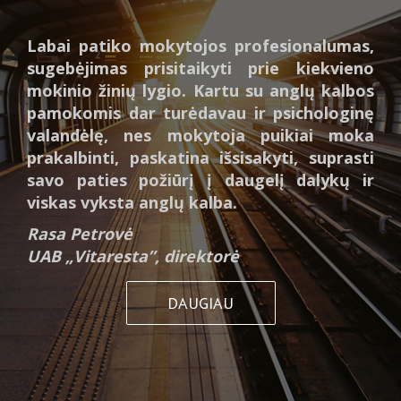
Labai patiko mokytojos profesionalumas,
sugebėjimas prisitaikyti prie kiekvieno
mokinio žinių lygio. Kartu su anglų kalbos
pamokomis dar turėdavau ir psichologinę
valandėlę, nes mokytoja puikiai moka
prakalbinti, paskatina išsisakyti, suprasti
savo paties požiūrį į daugelį dalykų ir
viskas vyksta anglų kalba.
Rasa Petrovė
UAB „Vitaresta”, direktorė
DAUGIAU