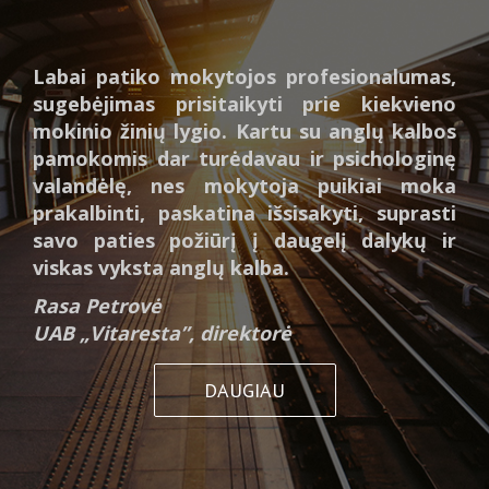
Labai patiko mokytojos profesionalumas,
sugebėjimas prisitaikyti prie kiekvieno
mokinio žinių lygio. Kartu su anglų kalbos
pamokomis dar turėdavau ir psichologinę
valandėlę, nes mokytoja puikiai moka
prakalbinti, paskatina išsisakyti, suprasti
savo paties požiūrį į daugelį dalykų ir
viskas vyksta anglų kalba.
Rasa Petrovė
UAB „Vitaresta”, direktorė
DAUGIAU