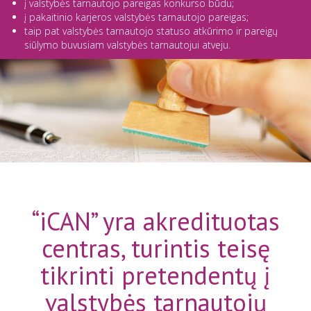
į valstybės tarnautojo pareigas konkurso būdu;
į pakaitinio karjeros valstybės tarnautojo pareigas;
taip pat valstybės tarnautojo statuso atkūrimo ir pareigų
siūlymo buvusiam valstybės tarnautojui atveju.
“iCAN” yra akredituotas
centras, turintis teisę
tikrinti pretendentų į
valstybės tarnautojų