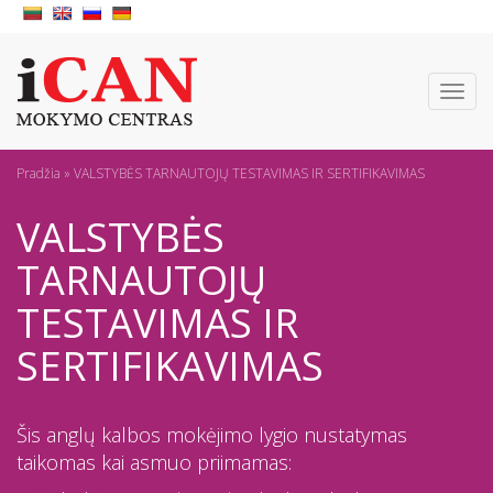
Toggl
naviga
Pradžia
»
VALSTYBĖS TARNAUTOJŲ TESTAVIMAS IR SERTIFIKAVIMAS
VALSTYBĖS
TARNAUTOJŲ
TESTAVIMAS IR
SERTIFIKAVIMAS
Šis anglų kalbos mokėjimo lygio nustatymas
taikomas kai asmuo priimamas: