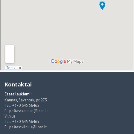
Kontaktai
Esate laukiami:
Kaunas, Savanorių pr. 273
Tel.: +370 645 56465
El. paštas: kaunas@ican.lt
Vilnius
Tel.: +370 645 56465
El. paštas: vilnius@ican.lt