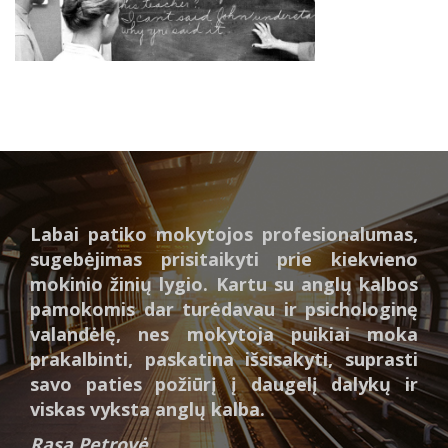
Labai patiko mokytojos profesionalumas,
sugebėjimas prisitaikyti prie kiekvieno
mokinio žinių lygio. Kartu su anglų kalbos
pamokomis dar turėdavau ir psichologinę
valandėlę, nes mokytoja puikiai moka
prakalbinti, paskatina išsisakyti, suprasti
savo paties požiūrį į daugelį dalykų ir
viskas vyksta anglų kalba.
Rasa Petrovė