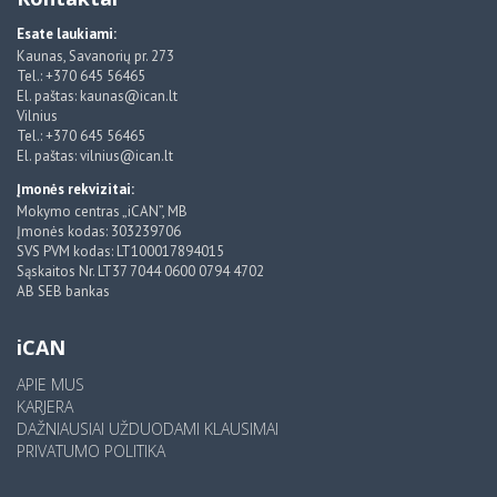
Esate laukiami:
Kaunas, Savanorių pr. 273
Tel.: +370 645 56465
El. paštas: kaunas@ican.lt
Vilnius
Tel.: +370 645 56465
El. paštas: vilnius@ican.lt
Įmonės rekvizitai:
Mokymo centras „iCAN”, MB
Įmonės kodas: 303239706
SVS PVM kodas: LT100017894015
Sąskaitos Nr. LT37 7044 0600 0794 4702
AB SEB bankas
iCAN
APIE MUS
KARJERA
DAŽNIAUSIAI UŽDUODAMI KLAUSIMAI
PRIVATUMO POLITIKA