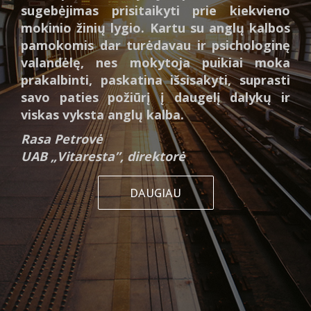
sugebėjimas prisitaikyti prie kiekvieno
mokinio žinių lygio. Kartu su anglų kalbos
pamokomis dar turėdavau ir psichologinę
valandėlę, nes mokytoja puikiai moka
prakalbinti, paskatina išsisakyti, suprasti
savo paties požiūrį į daugelį dalykų ir
viskas vyksta anglų kalba.
Rasa Petrovė
UAB „Vitaresta”, direktorė
DAUGIAU