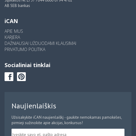
Sąskaitos Nr. LT37 7044 0600 0794 4702
AB SEB bankas
iCAN
APIE MUS
KARJERA
DAŽNIAUSIAI UŽDUODAMI KLAUSIMAI
PRIVATUMO POLITIKA
Socialiniai tinklai
Naujienlaiškis
Užsisakykite iCAN naujienlaiškį - gaukite nemokamas pamokėles,
pirmieji sužinokite apie akcijas, konkursus!