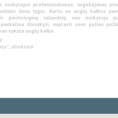
o mokytojos profesionalumas, sugebėjimas prisi
mokinio žinių lygio. Kartu su anglų kalbos pa
ir psichologinę valandėlę, nes mokytoja p
 paskatina išsisakyti, suprasti savo paties poži
skas vyksta anglų kalba.
ė
ta”, direktorė
DAUGIAU