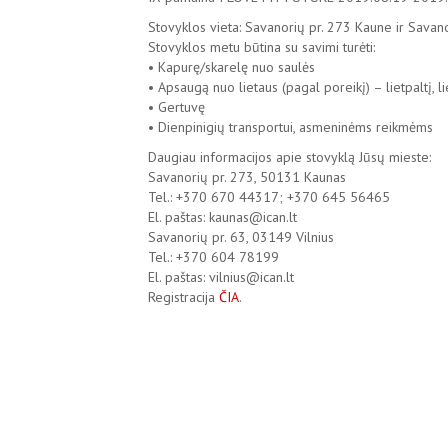
Stovyklos vieta: Savanorių pr. 273 Kaune ir Savanor
Stovyklos metu būtina su savimi turėti:
• Kapurę/skarelę nuo saulės
• Apsaugą nuo lietaus (pagal poreikį) – lietpaltį, li
• Gertuvę
• Dienpinigių transportui, asmeninėms reikmėms
Daugiau informacijos apie stovyklą Jūsų mieste:
Savanorių pr. 273, 50131 Kaunas
Tel.: +370 670 44317; +370 645 56465
El. paštas: kaunas@ican.lt
Savanorių pr. 63, 03149 Vilnius
Tel.: +370 604 78199
El. paštas: vilnius@ican.lt
Registracija
ČIA
.