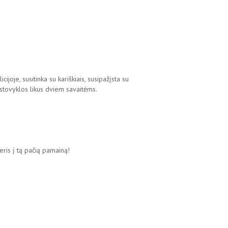
oje, susitinka su kariškiais, susipažįsta su
stovyklos likus dviem savaitėms.
eris į tą pačią pamainą!