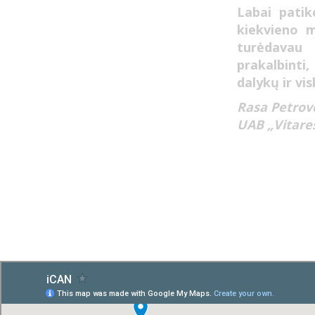
Labai patik
kiekvieno 
turėdavau 
prakalbinti,
dalykų ir vi
Rasa Petrov
UAB „Vitares