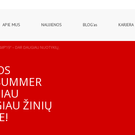
APIE MUS
NAUJIENOS
BLOG'as
KARJERA
MP’19” – DAR DAUGIAU NUOTYKIŲ,
OS
 SUMMER
GIAU
IAU ŽINIŲ
E!