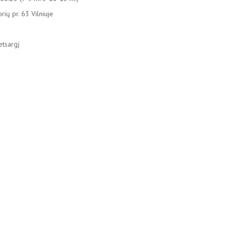
ių pr. 63 Vilniuje
etsargį