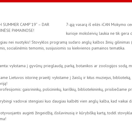
7-ąją vasarą iš eilės iCAN Mokymo cen
kurioje moksleivių laukia ne tik gera
iau nei nuotykis! Stovyklos programą sudaro anglų kalbos žinių gilinimas
is, socialinėmis temomis, susijusiomis su kiekvienos pamainos tematika.
mta: vykstama į gyvūnų prieglaudą, parką, botanikos ar zoologijos sodą, 
Lietuvos istorinę praeitį: vykstame į žaislų ir kitus muziejus, biblioteką, s
riją!
sijomis: gaisrininkų, policininkų, kariškių, bibliotekininkų, prisiliečiame pr
rybingi vadovai stengiasi kuo daugiau kalbėti vien anglų kalba, kad vaikai da
motyvuojantis auginti žingeidžią, išsilavinusią ir kūrybišką kartą, todėl stov
ima!