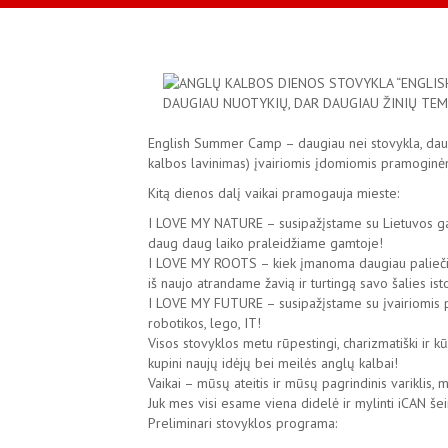
English Summer Camp – daugiau nei stovykla, daug
kalbos lavinimas) įvairiomis įdomiomis pramoginėm
Kitą dienos dalį vaikai pramogauja mieste:
I LOVE MY NATURE – susipažįstame su Lietuvos ga
daug daug laiko praleidžiame gamtoje!
I LOVE MY ROOTS – kiek įmanoma daugiau paliečiame 
iš naujo atrandame žavią ir turtingą savo šalies isto
I LOVE MY FUTURE – susipažįstame su įvairiomis profe
robotikos, lego, IT!
Visos stovyklos metu rūpestingi, charizmatiški ir kū
kupini naujų idėjų bei meilės anglų kalbai!
Vaikai – mūsų ateitis ir mūsų pagrindinis variklis, 
Juk mes visi esame viena didelė ir mylinti iCAN še
Preliminari stovyklos programa: