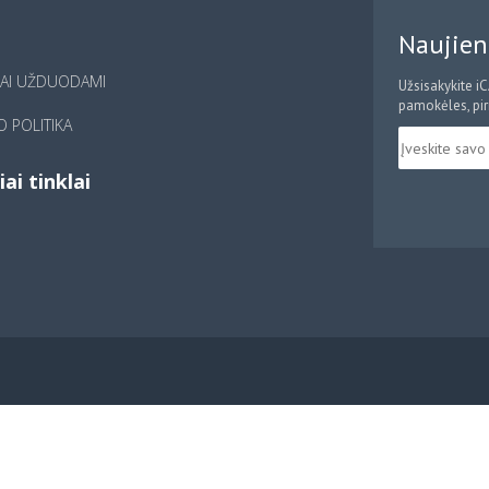
Naujien
IAI UŽDUODAMI
Užsisakykite i
pamokėles, pirm
 POLITIKA
iai tinklai