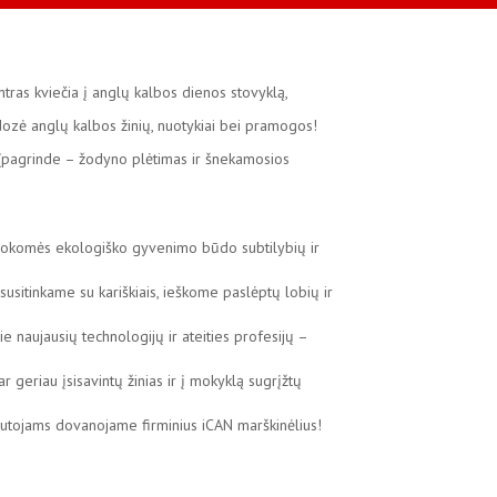
tras kviečia į anglų kalbos dienos stovyklą,
 dozė anglų kalbos žinių, nuotykiai bei pramogos!
 (pagrinde – žodyno plėtimas ir šnekamosios
mokomės ekologiško gyvenimo būdo subtilybių ir
usitinkame su kariškiais, ieškome paslėptų lobių ir
ie naujausių technologijų ir ateities profesijų –
r geriau įsisavintų žinias ir į mokyklą sugrįžtų
yklautojams dovanojame firminius iCAN marškinėlius!