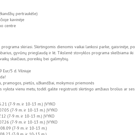
žkandžių pertraukėle)
čioje kavinėje
mo centre
rama skiriasi. Skirtingomis dienomis vaikai lankosi parke, gaisrinėje, policij
barius, gyvūnų prieglaudą ir kt. Tikslenė stovyklos programa skelbiama iki 
aikų skaičiaus, poreikių bei galimybių.
 Eur/5 d. Vilniuje
ida!
os, pramogos, pietūs, užkandžiai, mokymosi priemonės
vyksta vienu metu, todėl galite registruoti skirtingo amžiaus brolius ar ses
21 (7-9 m. ir 10-13 m.) ĮVYKO
.05 (7-9 m. ir 10-13 m.) ĮVYKO
2 (7-9 m. ir 10-13 m.) ĮVYKO
.26 (7-9 m. ir 10-13 m.) ĮVYKO
8.09 (7-9 m. ir 10-13 m.)
.23 (7-9 m. ir 10-13 m.)