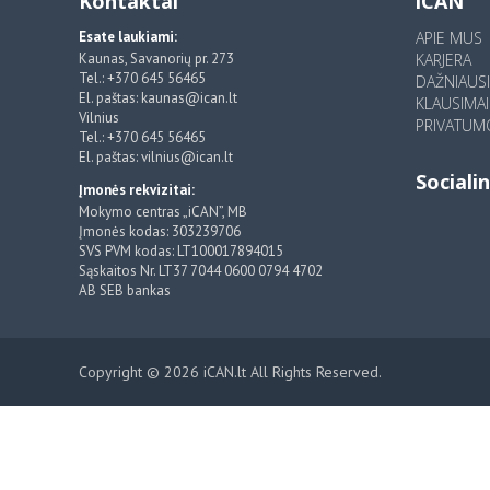
Kontaktai
iCAN
Esate laukiami:
APIE MUS
Kaunas, Savanorių pr. 273
KARJERA
Tel.: +370 645 56465
DAŽNIAUS
El. paštas: kaunas@ican.lt
KLAUSIMAI
Vilnius
PRIVATUMO
Tel.: +370 645 56465
El. paštas: vilnius@ican.lt
Socialin
Įmonės rekvizitai:
Mokymo centras „iCAN”, MB
Įmonės kodas: 303239706
SVS PVM kodas: LT100017894015
Sąskaitos Nr. LT37 7044 0600 0794 4702
AB SEB bankas
Copyright © 2026 iCAN.lt All Rights Reserved.