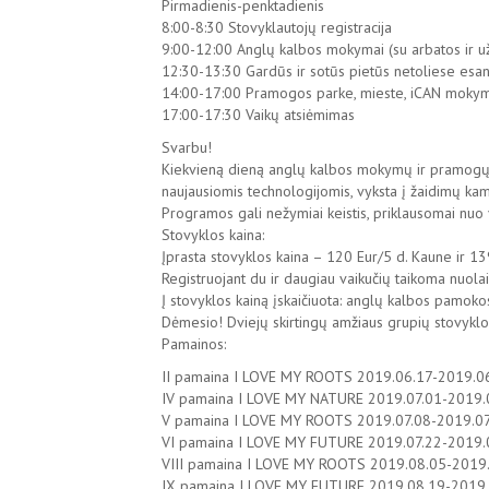
Pirmadienis-penktadienis
8:00-8:30 Stovyklautojų registracija
9:00-12:00 Anglų kalbos mokymai (su arbatos ir u
12:30-13:30 Gardūs ir sotūs pietūs netoliese esan
14:00-17:00 Pramogos parke, mieste, iCAN moky
17:00-17:30 Vaikų atsiėmimas
Svarbu!
Kiekvieną dieną anglų kalbos mokymų ir pramogų prog
naujausiomis technologijomis, vyksta į žaidimų kam
Programos gali nežymiai keistis, priklausomai nuo v
Stovyklos kaina:
Įprasta stovyklos kaina – 120 Eur/5 d. Kaune ir 139
Registruojant du ir daugiau vaikučių taikoma nuola
Į stovyklos kainą įskaičiuota: anglų kalbos pamok
Dėmesio! Dviejų skirtingų amžiaus grupių stovyklos 
Pamainos:
II pamaina I LOVE MY ROOTS 2019.06.17-2019.06.
IV pamaina I LOVE MY NATURE 2019.07.01-2019.07
V pamaina I LOVE MY ROOTS 2019.07.08-2019.07.1
VI pamaina I LOVE MY FUTURE 2019.07.22-2019.07
VIII pamaina I LOVE MY ROOTS 2019.08.05-2019.0
IX pamaina I LOVE MY FUTURE 2019.08.19-2019.08