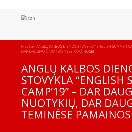
Pradžia
»
ANGLŲ KALBOS DIENOS STOVYKLA “ENGLISH SUMMER CA
DAR DAUGIAU ŽINIŲ TEMINĖSE PAMAINOSE!
ANGLŲ KALBOS DIEN
STOVYKLA “ENGLISH
CAMP’19” – DAR DAU
NUOTYKIŲ, DAR DAUG
TEMINĖSE PAMAINOS