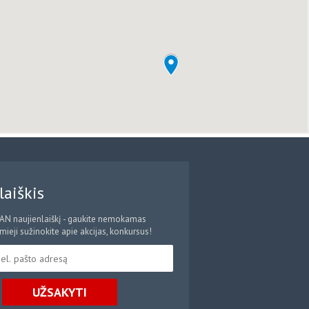
laiškis
CAN naujienlaiškį - gaukite nemokamas
ieji sužinokite apie akcijas, konkursus!
UŽSAKYTI