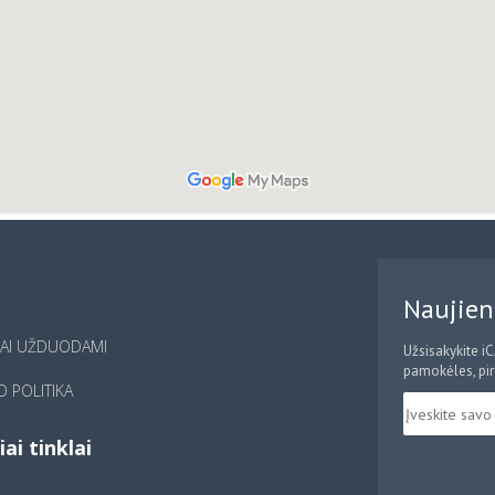
Naujien
IAI UŽDUODAMI
Užsisakykite i
pamokėles, pirm
 POLITIKA
iai tinklai