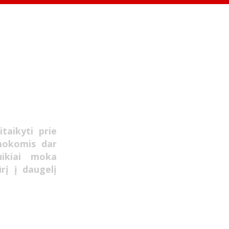
taikyti prie
mokomis dar
uikiai moka
ūrį į daugelį