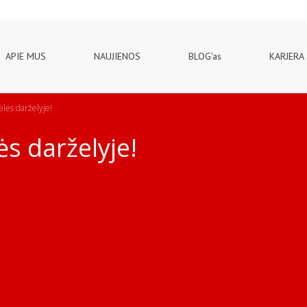
APIE MUS
NAUJIENOS
BLOG'as
KARJERA
lės darželyje!
s darželyje!