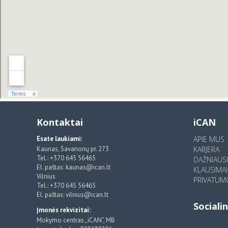
Kontaktai
iCAN
Esate laukiami:
APIE MUS
Kaunas, Savanorių pr. 273
KARJERA
Tel.: +370 645 56465
DAŽNIAUS
El. paštas: kaunas@ican.lt
KLAUSIMAI
Vilnius
PRIVATUMO
Tel.: +370 645 56465
El. paštas: vilnius@ican.lt
Socialin
Įmonės rekvizitai:
Mokymo centras „iCAN”, MB