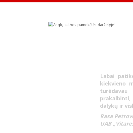
Labai patik
kiekvieno 
turėdavau 
prakalbinti,
dalykų ir vi
Rasa Petrov
UAB „Vitares