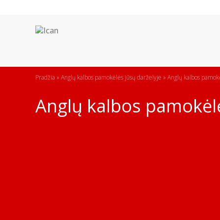
Pradžia
»
Anglų kalbos pamokėlės jūsų darželyje
»
Anglų kalbos pamokė
Anglų kalbos pamokėlė