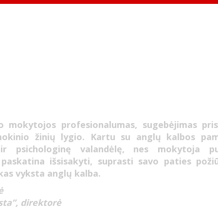
o mokytojos profesionalumas, sugebėjimas prisi
mokinio žinių lygio. Kartu su anglų kalbos pa
ir psichologinę valandėlę, nes mokytoja p
 paskatina išsisakyti, suprasti savo paties poži
skas vyksta anglų kalba.
ė
ta”, direktorė