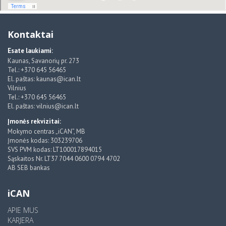
Kontaktai
Esate laukiami:
Kaunas, Savanorių pr. 273
Tel.: +370 645 56465
El. paštas: kaunas@ican.lt
Vilnius
Tel.: +370 645 56465
El. paštas: vilnius@ican.lt
Įmonės rekvizitai:
Mokymo centras „iCAN”, MB
Įmonės kodas: 303239706
SVS PVM kodas: LT100017894015
Sąskaitos Nr. LT37 7044 0600 0794 4702
AB SEB bankas
iCAN
APIE MUS
KARJERA