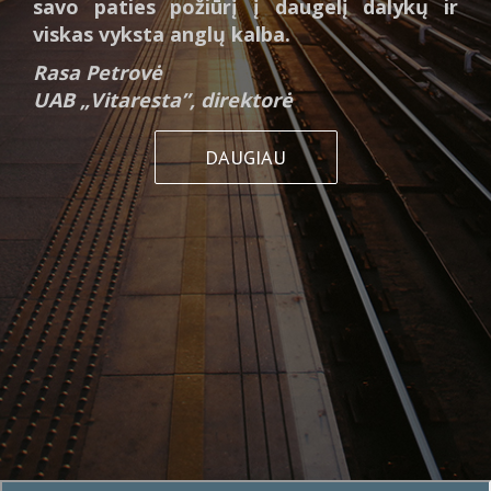
savo paties požiūrį į daugelį dalykų ir
viskas vyksta anglų kalba.
Rasa Petrovė
UAB „Vitaresta”, direktorė
DAUGIAU