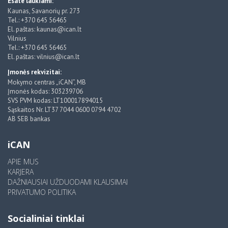
Esate laukiami:
Kaunas, Savanorių pr. 273
Tel.: +370 645 56465
El. paštas: kaunas@ican.lt
Vilnius
Tel.: +370 645 56465
El. paštas: vilnius@ican.lt
Įmonės rekvizitai:
Mokymo centras „iCAN”, MB
Įmonės kodas: 303239706
SVS PVM kodas: LT100017894015
Sąskaitos Nr. LT37 7044 0600 0794 4702
AB SEB bankas
iCAN
APIE MUS
KARJERA
DAŽNIAUSIAI UŽDUODAMI KLAUSIMAI
PRIVATUMO POLITIKA
Socialiniai tinklai