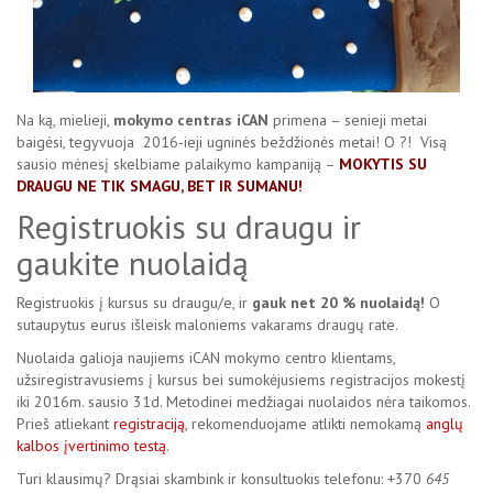
Na ką, mielieji,
mokymo centras iCAN
primena – senieji metai
baigėsi, tegyvuoja 2016-ieji ugninės beždžionės metai! O ?! Visą
sausio mėnesį skelbiame palaikymo kampaniją –
MOKYTIS SU
DRAUGU NE TIK SMAGU, BET IR SUMANU!
Registruokis su draugu ir
gaukite nuolaidą
Registruokis į kursus su draugu/e, ir
gauk net 20 % nuolaidą!
O
sutaupytus eurus išleisk maloniems vakarams draugų rate.
Nuolaida galioja naujiems iCAN mokymo centro klientams,
užsiregistravusiems į kursus bei sumokėjusiems registracijos mokestį
iki 2016m. sausio 31d. Metodinei medžiagai nuolaidos nėra taikomos.
Prieš atliekant
registraciją
, rekomenduojame atlikti nemokamą
anglų
kalbos įvertinimo testą
.
Turi klausimų? Drąsiai skambink ir konsultuokis telefonu: +370
645