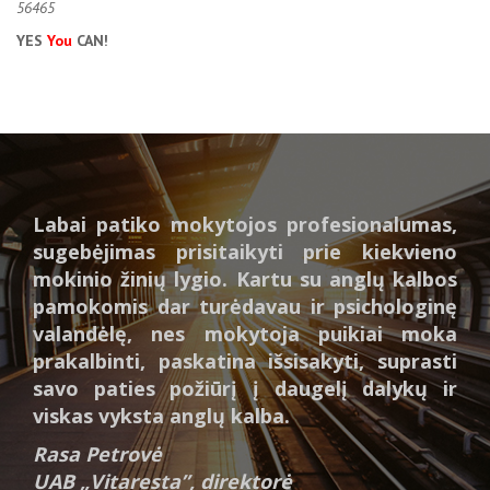
56465
YES
You
CAN!
Labai patiko mokytojos profesionalumas,
sugebėjimas prisitaikyti prie kiekvieno
mokinio žinių lygio. Kartu su anglų kalbos
pamokomis dar turėdavau ir psichologinę
valandėlę, nes mokytoja puikiai moka
prakalbinti, paskatina išsisakyti, suprasti
savo paties požiūrį į daugelį dalykų ir
viskas vyksta anglų kalba.
Rasa Petrovė
UAB „Vitaresta”, direktorė