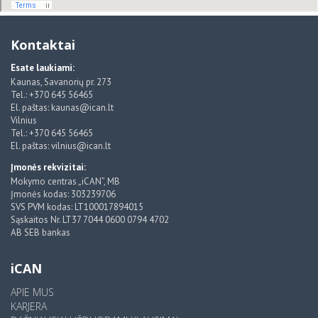
Kontaktai
Esate laukiami:
Kaunas, Savanorių pr. 273
Tel.: +370 645 56465
El. paštas: kaunas@ican.lt
Vilnius
Tel.: +370 645 56465
El. paštas: vilnius@ican.lt
Įmonės rekvizitai:
Mokymo centras „iCAN”, MB
Įmonės kodas: 303239706
SVS PVM kodas: LT100017894015
Sąskaitos Nr. LT37 7044 0600 0794 4702
AB SEB bankas
iCAN
APIE MUS
KARJERA