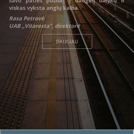
sužavėjo, manau, mus visus. Nuostabi
galimybė, sėdint prie savo rašomojo stalo,
nesivaržant formuluoti mintį anglų kalba,
čia pat išgirsti glaustą dėstytojos
komentarą, girdėti savo kolegas ir
pamatyti mūsų besimokančiųjų dažniausiai
daromas klaidas. Manau, kad tai
perspektyvi kalbos mokymosi forma. Ačiū
dar kartą ir sėkmės organizatoriams.
Vilius Gužauskis
Leidyklos „Homo liber” vadovas
DAUGIAU