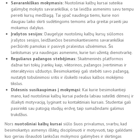
Savarankiškas mokymasis:
Nuotoliniai kalbų kursai suteikia
galimybę mokytis savarankiškai, o tai leidžia asmenims savu tempu
pereiti kursų medžiagą. Tai ypač naudinga tiems, kurie nori
daugiau laiko skirti sudėtingoms temoms arba greitai praeiti jau
mokamus dalykus.
Įrašytos sesijos:
Daugelyje nuotolinių kalbų kursų siūlomos
įrašytos sesijos, leidžiančios besimokantiesiems savarankiškai
peržiūrėti pamokas ir pasivyti praleistus užsiėmimus. Šis
lankstumas yra naudingas asmenims, kurie turi užimtą dienotvarkę.
Reguliarus pažangos stebėjimas:
Skaitmeninės platformos
dažnai turi tokių įrankių kaip, viktorinos, pažangos įvertinimas ir
interaktyvios užduotys. Besimokantieji gali stebėti savo pažangą,
nustatyti tobulinimosi sritis ir išsikelti realius kalbos mokėjimo
tikslus.
Didesnis susikaupimas
į mokymąsi:
Kai kurie besimokantieji
mano, kad nuotoliniai kalbų kursai padeda labiau sutelkti dėmesį ir
išlaikyti motyvaciją, lyginant su kontaktiniais kursais. Studentai gali
pasirinkti sau patogią studijų erdvę, taip sumažindami galimus
trukdžius.
Nors
nuotoliniai kalbų kursai
siūlo šiuos privalumus, svarbu, kad
besimokantys asmenys išliktų disciplinuoti ir motyvuoti, taip galėdami
kuo geriau išnaudoti lanksčias mokymosi galimybes ir skirtingas