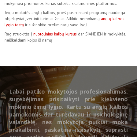
mokymosi priemones, kurias suteikia skaitmeninės platformos.
Jeigu mokotės anglų kalbos, prieš pasirenkant programą naudinga
objektyviai įvertinti turimas žinias. Atlikite nemokamą
anglų kalbos
lygio testą
ir sužinokite preliminarų savo lygį.
Registruokitės į
nuotolinius kalbų kursus
dar ŠIANDIEN ir mokykitės,
neiškeldami kojos iš namų!
Puikus mokytojos tarimas, subtilus
žaismingas pamokos vedimo stilius