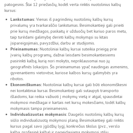
patogesnis. Štai 12 priežasčių, kodėl verta rinktis nuotolinius kalbų
kursus:
Lankstumas:
Vienas iš pagrindinių nuotolinių kalbų kursų
privalumų yra tvarkaraščio lankstumas. Besimokantieji gali prieiti
prie kursų medžiagos, paskaitų ir užduočių bet kuriuo paros metu,
taip turėdami galimybę derinti kalbų mokymąsi su kitais
įsipareigojimais, pavyzdžiui, darbu ar studijomis.
Prieinamumas:
Nuotoliniai kalbų kursai suteikia prieigą prie
įvairių kalbų programų, dažnai leisdami besimokantiesiems
pasirinkti kalbą, kurią nori mokytis, nepriklausomai nuo jų
geografinės lokacijos. Šis prieinamumas ypač naudingas asmenims,
gyvenantiems vietovėse, kuriose kalbos kursų galimybės yra
ribotos.
Ekonomiškumas:
Nuotoliniai kalbų kursai gali būti ekonomiškesni
nei kontaktiniai kursai. Besimokantieji gali sutaupyti transporto
išlaidoms, kai reikia važiuoti į mokymų vietą ir atgal, spausdintai
mokymosi medžiagai ir kartais net kursų mokesčiams, todėl kalbų
mokymasis tampa prieinamesnis.
Individualizuotas mokymasis:
Daugelis nuotolinių kalbų kursų
siūlo individualizuotą mokymosi planą. Besimokantieji gali rinktis
kursus pagal savo įgūdžių lygį, konkrečius tikslus (pvz., verslo
kalba, profesinė kalba) ir pageidaujamą mokymosi stilių,