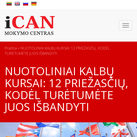
Toggl
naviga
Pradžia
»
NUOTOLINIAI KALBŲ KURSAI: 12 PRIEŽASČIŲ, KODĖL
TURĖTUMĖTE JUOS IŠBANDYTI
NUOTOLINIAI KALBŲ
KURSAI: 12 PRIEŽASČIŲ,
KODĖL TURĖTUMĖTE
JUOS IŠBANDYTI