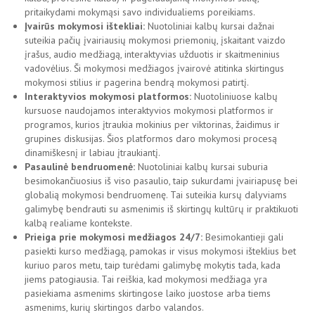
pritaikydami mokymąsi savo individualiems poreikiams.
Įvairūs mokymosi ištekliai:
Nuotoliniai kalbų kursai dažnai
suteikia pačių įvairiausių mokymosi priemonių, įskaitant vaizdo
įrašus, audio medžiagą, interaktyvias užduotis ir skaitmeninius
vadovėlius. Ši mokymosi medžiagos įvairovė atitinka skirtingus
mokymosi stilius ir pagerina bendrą mokymosi patirtį.
Interaktyvios mokymosi platformos:
Nuotoliniuose kalbų
kursuose naudojamos interaktyvios mokymosi platformos ir
programos, kurios įtraukia mokinius per viktorinas, žaidimus ir
grupines diskusijas. Šios platformos daro mokymosi procesą
dinamiškesnį ir labiau įtraukiantį.
Pasaulinė bendruomenė:
Nuotoliniai kalbų kursai suburia
besimokančiuosius iš viso pasaulio, taip sukurdami įvairiapusę bei
globalią mokymosi bendruomenę. Tai suteikia kursų dalyviams
galimybę bendrauti su asmenimis iš skirtingų kultūrų ir praktikuoti
kalbą realiame kontekste.
Prieiga prie mokymosi medžiagos 24/7:
Besimokantieji gali
pasiekti kurso medžiagą, pamokas ir visus mokymosi išteklius bet
kuriuo paros metu, taip turėdami galimybę mokytis tada, kada
jiems patogiausia. Tai reiškia, kad mokymosi medžiaga yra
pasiekiama asmenims skirtingose ​​laiko juostose arba tiems
asmenims, kurių skirtingos darbo valandos.