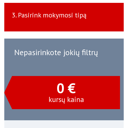
3. Pasirink mokymosi tipą
Nepasirinkote jokių filtrų
0 €
kursų kaina