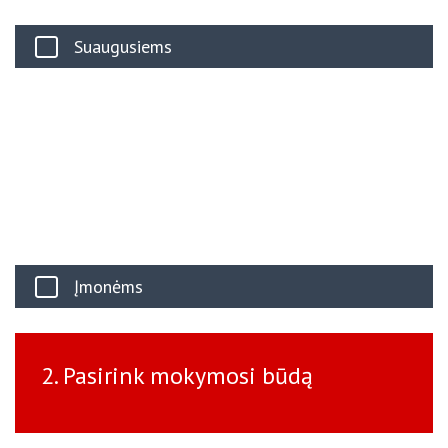
Suaugusiems
Įmonėms
2. Pasirink mokymosi būdą