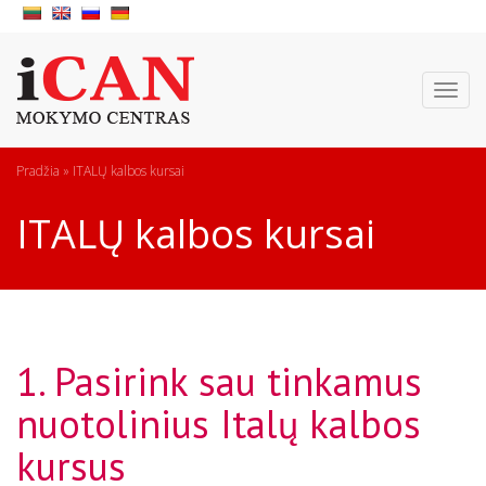
Toggl
naviga
Pradžia
»
ITALŲ kalbos kursai
ITALŲ kalbos kursai
1. Pasirink sau tinkamus
nuotolinius Italų kalbos
kursus