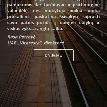
pamokomis dar turėdavau ir psichologinę
valandėlę, nes mokytoja puikiai moka
prakalbinti, paskatina išsisakyti, suprasti
savo paties požiūrį į daugelį dalykų ir
viskas vyksta anglų kalba.
Rasa Petrovė
UAB „Vitaresta”, direktorė
DAUGIAU