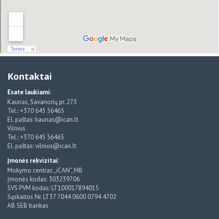
Kontaktai
Esate laukiami:
Kaunas, Savanorių pr. 273
Tel.: +370 645 56465
El. paštas: kaunas@ican.lt
Vilnius
Tel.: +370 645 56465
El. paštas: vilnius@ican.lt
Įmonės rekvizitai:
Mokymo centras „iCAN”, MB
Įmonės kodas: 303239706
SVS PVM kodas: LT100017894015
Sąskaitos Nr. LT37 7044 0600 0794 4702
AB SEB bankas