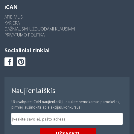
iCAN
APIE MUS
KARJERA
DAŽNIAUSIAI UŽDUODAMI KLAUSIMAI
PRIVATUMO POLITIKA
Socialiniai tinklai
Naujienlaiškis
Užsisakykite iCAN naujienlaiškį - gaukite nemokamas pamokėles,
pirmieji sužinokite apie akcijas, konkursus!
UŽSAKYTI