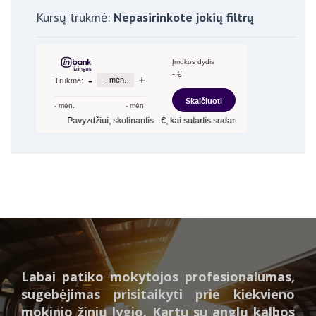
Kursų trukmė:
Nepasirinkote jokių filtrų
Labai patiko mokytojos profesionalumas,
sugebėjimas prisitaikyti prie kiekvieno
mokinio žinių lygio. Kartu su anglų kalbos