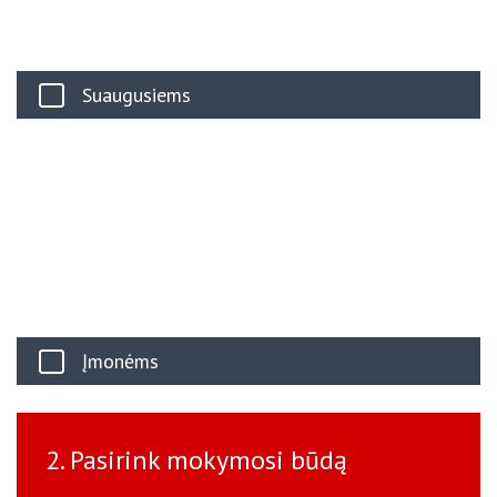
Suaugusiems
Įmonėms
2. Pasirink mokymosi būdą