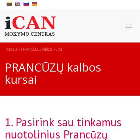
Toggl
naviga
Pradžia
»
PRANCŪZŲ kalbos kursai
PRANCŪZŲ kalbos
kursai
1. Pasirink sau tinkamus
nuotolinius Prancūzų