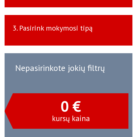
3. Pasirink mokymosi tipą
Nepasirinkote jokių filtrų
0 €
kursų kaina