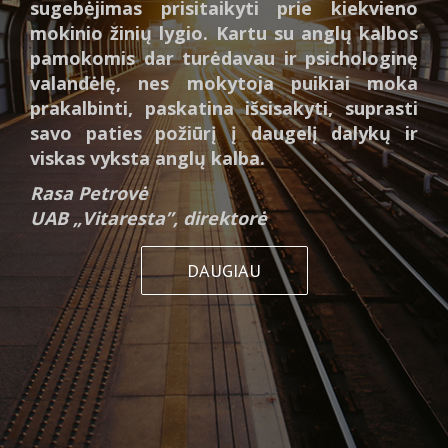
sugebėjimas prisitaikyti prie kiekvieno
mokinio žinių lygio. Kartu su anglų kalbos
pamokomis dar turėdavau ir psichologinę
valandėlę, nes mokytoja puikiai moka
prakalbinti, paskatina išsisakyti, suprasti
savo paties požiūrį į daugelį dalykų ir
viskas vyksta anglų kalba.
Rasa Petrovė
UAB „Vitaresta”, direktorė
DAUGIAU