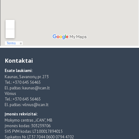
Kontaktai
Esate laukiami:
Kaunas, Savanorių pr. 273
Tel.: +370 645 56465
El. paštas: kaunas@ican.lt
Vilnius
Tel.: +370 645 56465
El. paštas: vilnius@ican.lt
Įmonės rekvizitai:
Mokymo centras „iCAN”, MB
Įmonės kodas: 303239706
SVS PVM kodas: LT100017894015
Sąskaitos Nr. LT37 7044 0600 0794 4702