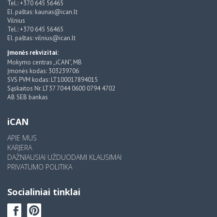
Tel.: +370 645 56465
El. paštas: kaunas@ican.lt
Vilnius
Tel.: +370 645 56465
El. paštas: vilnius@ican.lt
Įmonės rekvizitai:
Mokymo centras „iCAN”, MB
Įmonės kodas: 303239706
SVS PVM kodas: LT100017894015
Sąskaitos Nr. LT37 7044 0600 0794 4702
AB SEB bankas
iCAN
APIE MUS
KARJERA
DAŽNIAUSIAI UŽDUODAMI KLAUSIMAI
PRIVATUMO POLITIKA
Socialiniai tinklai