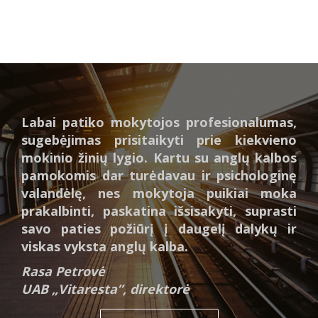
Labai patiko mokytojos profesionalumas,
sugebėjimas prisitaikyti prie kiekvieno
mokinio žinių lygio. Kartu su anglų kalbos
pamokomis dar turėdavau ir psichologinę
valandėlę, nes mokytoja puikiai moka
prakalbinti, paskatina išsisakyti, suprasti
savo paties požiūrį į daugelį dalykų ir
viskas vyksta anglų kalba.
Rasa Petrovė
UAB „Vitaresta”, direktorė