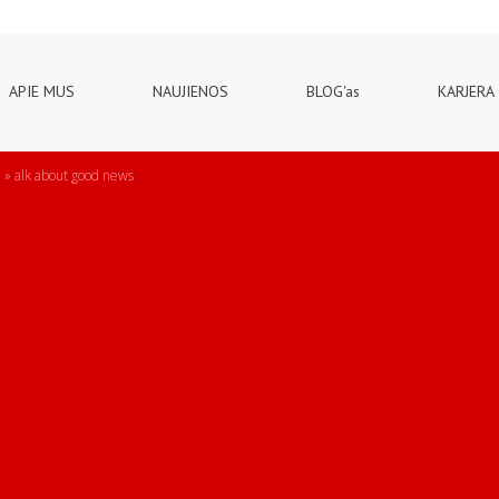
APIE MUS
NAUJIENOS
BLOG'as
KARJERA
!
»
alk about good news