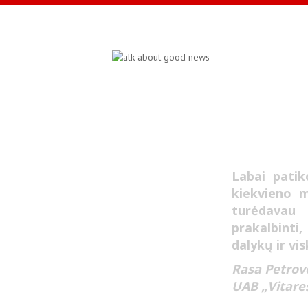
Labai patik
kiekvieno 
turėdavau 
prakalbinti,
dalykų ir vi
Rasa Petrov
UAB „Vitares