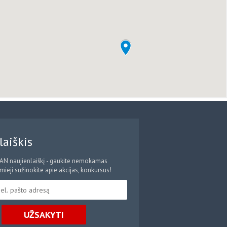
laiškis
CAN naujienlaiškį - gaukite nemokamas
ieji sužinokite apie akcijas, konkursus!
UŽSAKYTI