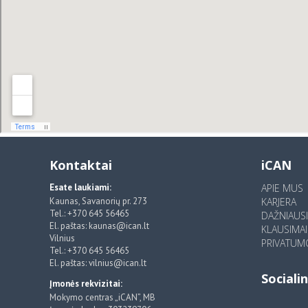
Kontaktai
iCAN
Esate laukiami:
APIE MUS
Kaunas, Savanorių pr. 273
KARJERA
Tel.: +370 645 56465
DAŽNIAUS
El. paštas: kaunas@ican.lt
KLAUSIMAI
Vilnius
PRIVATUMO
Tel.: +370 645 56465
El. paštas: vilnius@ican.lt
Socialin
Įmonės rekvizitai:
Mokymo centras „iCAN”, MB