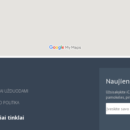
Naujien
IAI UŽDUODAMI
Užsisakykite i
pamokėles, pirm
 POLITIKA
iai tinklai