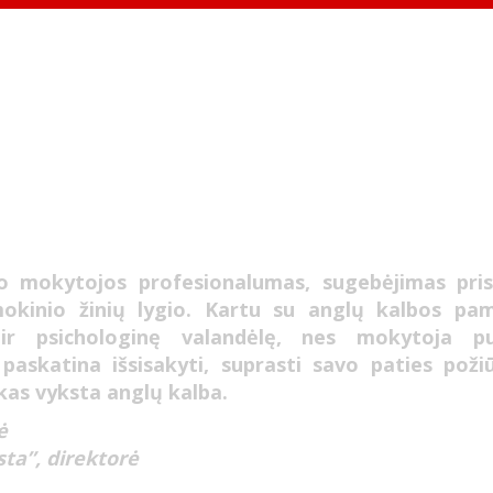
o mokytojos profesionalumas, sugebėjimas prisi
mokinio žinių lygio. Kartu su anglų kalbos pa
ir psichologinę valandėlę, nes mokytoja p
 paskatina išsisakyti, suprasti savo paties poži
skas vyksta anglų kalba.
ė
ta”, direktorė