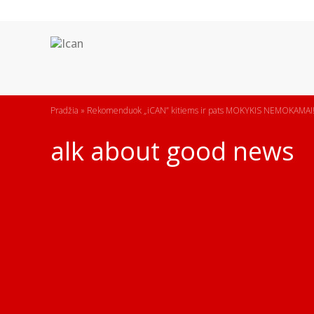
Pradžia
»
Rekomenduok „iCAN” kitiems ir pats MOKYKIS NEMOKAMAI
alk about good news