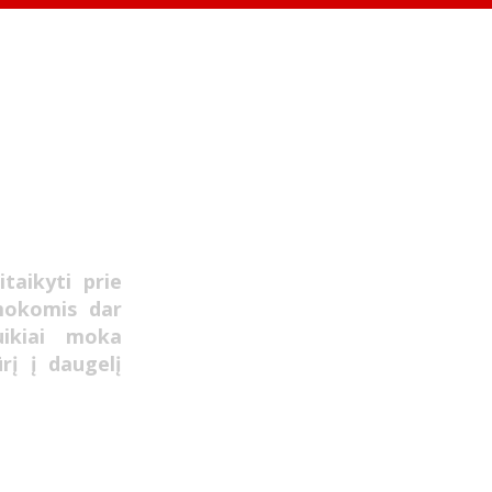
taikyti prie
mokomis dar
uikiai moka
ūrį į daugelį