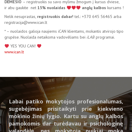
DĖMESIO
– registruokis su savo mylimu žmogum į kursus dviese,
ir abu gaukite net
15% nuolaidas
anglų kalbos
kursams !
Nelik nesuprastas,
registruokis dabar!
tel.: +370 645 56465 arba
registracija@www.ican.lt
* – nuolaidos galioja naujiems iCAN klientams, mokantis atvirojo tipo
grupėse. Nuolaida netaikoma vadovėliams bei
iLAB
programai.
YES YOU CAN!
www.ican.lt
Labai patiko mokytojos profesionalumas,
sugebėjimas prisitaikyti prie kiekvieno
mokinio žinių lygio. Kartu su anglų kalbos
pamokomis dar turėdavau ir psichologinę
valandėlę, nes mokytoja puikiai moka