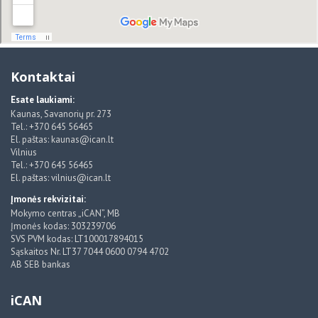
Kontaktai
Esate laukiami:
Kaunas, Savanorių pr. 273
Tel.: +370 645 56465
El. paštas: kaunas@ican.lt
Vilnius
Tel.: +370 645 56465
El. paštas: vilnius@ican.lt
Įmonės rekvizitai:
Mokymo centras „iCAN”, MB
Įmonės kodas: 303239706
SVS PVM kodas: LT100017894015
Sąskaitos Nr. LT37 7044 0600 0794 4702
AB SEB bankas
iCAN