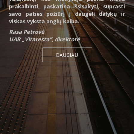
prakalbinti, paskatina išsisakyti, suprasti
savo paties požiūrį į daugelį dalykų ir
viskas vyksta anglų kalba.
Rasa Petrovė
UAB „Vitaresta”, direktorė
DAUGIAU