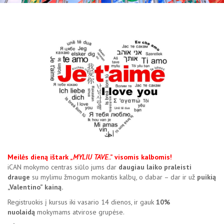
Meilės dieną ištark „
MYLIU TAVE
..” visomis kalbomis!
iCAN mokymo centras siūlo jums dar
daugiau laiko praleisti
drauge
su mylimu žmogum mokantis kalbų, o dabar – dar ir už
puikią
„Valentino” kainą.
Registruokis į kursus iki vasario 14 dienos, ir gauk
10%
nuolaidą
mokymams atvirose grupėse.