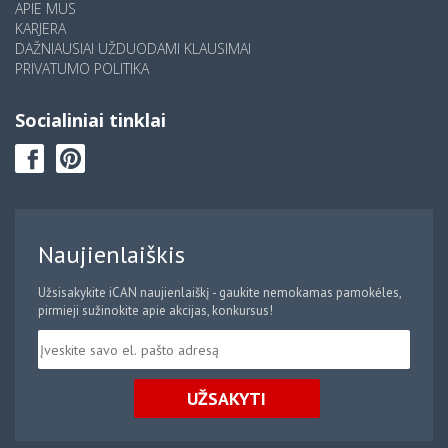
APIE MUS
KARJERA
DAŽNIAUSIAI UŽDUODAMI KLAUSIMAI
PRIVATUMO POLITIKA
Socialiniai tinklai
Naujienlaiškis
Užsisakykite iCAN naujienlaiškį - gaukite nemokamas pamokėles,
pirmieji sužinokite apie akcijas, konkursus!
UŽSAKYTI