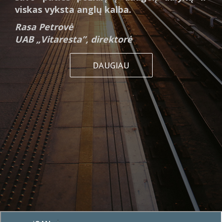
viskas vyksta anglų kalba.
Rasa Petrovė
UAB „Vitaresta”, direktorė
DAUGIAU