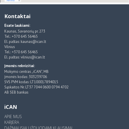
Kontaktai
Esate laukiami:
Kaunas, Savanorių pr. 273
Tel.: +370 645 56465
El. paštas: kaunas@ican.lt
Vilnius
Tel.: +370 645 56465
El. paštas: vilnius@ican.lt
Įmonės rekvizitai:
Mokymo centras „iCAN”, MB
Įmonės kodas: 303239706
SVS PVM kodas: LT100017894015
Sąskaitos Nr. LT37 7044 0600 0794 4702
AB SEB bankas
iCAN
APIE MUS
KARJERA
DAŽNIAUSIAI UŽDUODAMI KLAUSIMAI