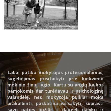
Labai patiko mokytojos profesionalumas,
sugebėjimas prisitaikyti prie kiekvieno
mokinio žinių lygio. Kartu su anglų kalbos
pamokomis dar turėdavau ir psichologinę
valandėlę, nes mokytoja puikiai moka
prakalbinti, paskatina išsisakyti, suprasti
savo paties požiūrį į daugelį dalykų ir